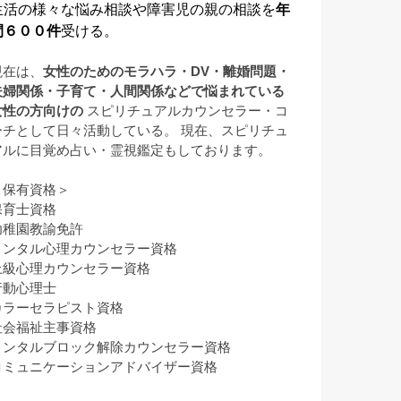
生活の様々な悩み相談や障害児の親の相談を
年
間６００件
受ける。
現在は、
女性のためのモラハラ・DV・離婚問題・
夫婦関係・子育て・人間関係などで悩まれている
女性の方向けの
スピリチュアルカウンセラー・コ
ーチとして日々活動している。 現在、スピリチュ
アルに目覚め占い・霊視鑑定もしております。
＜保有資格＞
保育士資格
幼稚園教諭免許
メンタル心理カウンセラー資格
上級心理カウンセラー資格
行動心理士
カラーセラピスト資格
社会福祉主事資格
メンタルブロック解除カウンセラー資格
コミュニケーションアドバイザー資格