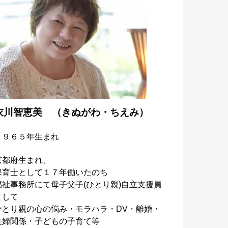
衣川智恵美 （きぬがわ・ちえみ）
１９６５年生まれ
京都府生まれ、
保育士として１７年働いたのち
福祉事務所にて母子父子
(
ひとり親
)
自立支援員
として
ひとり親の心の悩み・モラハラ・DV・離婚・
夫婦関係・子どもの子育て等