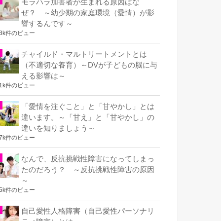
モラハラ加害者が生まれる原因はな
ぜ？ ～幼少期の家庭環境（愛情）が影
響するんです～
.8k件のビュー
チャイルド・マルトリートメントとは
（不適切な養育）～DVが子どもの脳に与
える影響は～
.1k件のビュー
「愛情を注ぐこと」と「甘やかし」とは
違います。～「甘え」と「甘やかし」の
違いを知りましょう～
.7k件のビュー
なんで、反抗挑戦性障害になってしまっ
たのだろう？ ～反抗挑戦性障害の原因
～
.5k件のビュー
自己愛性人格障害（自己愛性パーソナリ