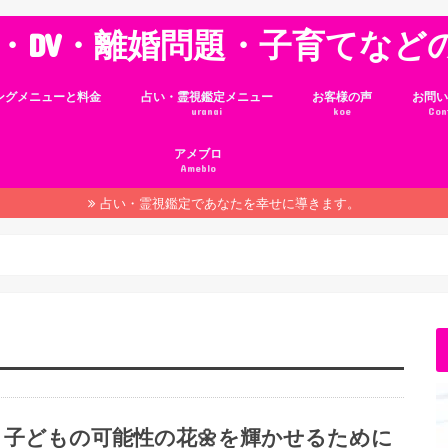
・DV・離婚問題・子育てなど
ングメニューと料金
占い・霊視鑑定メニュー
お客様の声
お問い
uranai
koe
Con
アメブロ
Ameblo
占い・霊視鑑定であなたを幸せに導きます。
子どもの可能性の花🌼を輝かせるために