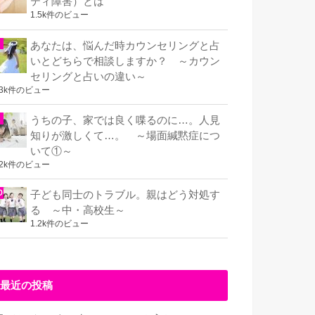
ティ障害）とは
1.5k件のビュー
あなたは、悩んだ時カウンセリングと占
いとどちらで相談しますか？ ～カウン
セリングと占いの違い～
.3k件のビュー
うちの子、家では良く喋るのに…。人見
知りが激しくて…。 ～場面緘黙症につ
いて①～
.2k件のビュー
子ども同士のトラブル。親はどう対処す
る ～中・高校生～
1.2k件のビュー
最近の投稿