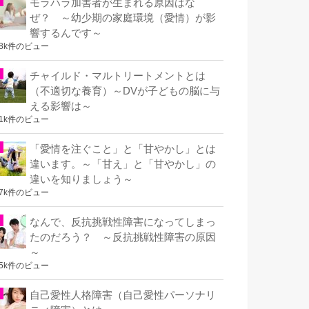
モラハラ加害者が生まれる原因はな
ぜ？ ～幼少期の家庭環境（愛情）が影
響するんです～
.8k件のビュー
チャイルド・マルトリートメントとは
（不適切な養育）～DVが子どもの脳に与
える影響は～
.1k件のビュー
「愛情を注ぐこと」と「甘やかし」とは
違います。～「甘え」と「甘やかし」の
違いを知りましょう～
.7k件のビュー
なんで、反抗挑戦性障害になってしまっ
たのだろう？ ～反抗挑戦性障害の原因
～
.5k件のビュー
自己愛性人格障害（自己愛性パーソナリ