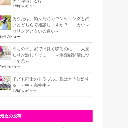
ティ障害）とは
1.5k件のビュー
あなたは、悩んだ時カウンセリングと占
いとどちらで相談しますか？ ～カウン
セリングと占いの違い～
.3k件のビュー
うちの子、家では良く喋るのに…。人見
知りが激しくて…。 ～場面緘黙症につ
いて①～
.2k件のビュー
子ども同士のトラブル。親はどう対処す
る ～中・高校生～
1.2k件のビュー
最近の投稿