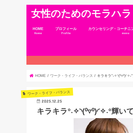
女性のためのモラハラ
HOME
プロフィール
カウンセリング・コーチニ
Home
Profile
menu
HOME
ワーク・ライフ・バランス
キラキラ°˖✧◝(⁰▿⁰)
ワーク・ライフ・バランス
2025.12.25
キラキラ°˖✧◝(⁰▿⁰)◜✧˖