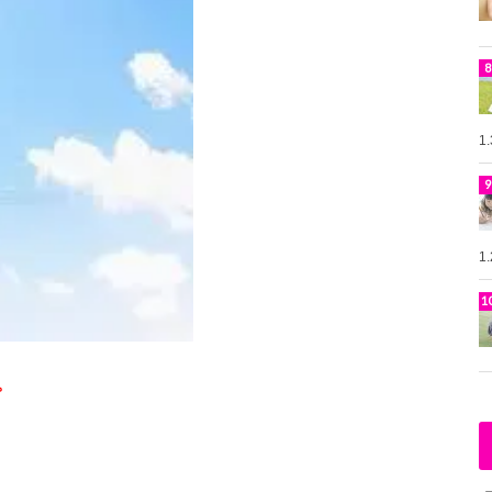
1
1
。