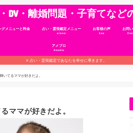
・DV・離婚問題・子育てなど
ングメニューと料金
占い・霊視鑑定メニュー
お客様の声
お問い
uranai
koe
Con
アメブロ
Ameblo
占い・霊視鑑定であなたを幸せに導きます。
◜✧˖°輝いてるママが好きだよ。
°輝いてるママが好きだよ。