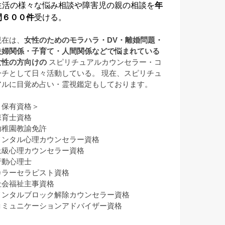
生活の様々な悩み相談や障害児の親の相談を
年
間６００件
受ける。
現在は、
女性のためのモラハラ・DV・離婚問題・
夫婦関係・子育て・人間関係などで悩まれている
女性の方向けの
スピリチュアルカウンセラー・コ
ーチとして日々活動している。 現在、スピリチュ
アルに目覚め占い・霊視鑑定もしております。
＜保有資格＞
保育士資格
幼稚園教諭免許
メンタル心理カウンセラー資格
上級心理カウンセラー資格
行動心理士
カラーセラピスト資格
社会福祉主事資格
メンタルブロック解除カウンセラー資格
コミュニケーションアドバイザー資格