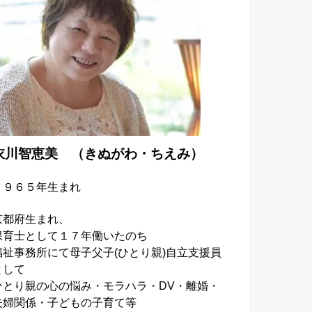
衣川智恵美 （きぬがわ・ちえみ）
１９６５年生まれ
京都府生まれ、
保育士として１７年働いたのち
福祉事務所にて母子父子
(
ひとり親
)
自立支援員
として
ひとり親の心の悩み・モラハラ・DV・離婚・
夫婦関係・子どもの子育て等