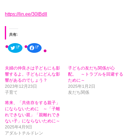
https://lin.ee/30IBdII
共有:
ク
F
リ
a
ッ
c
ク
e
し
b
て
o
夫婦の仲良さは子どもにも影
子どもの友だち関係が心
T
o
w
k
響するよ。子どもにどんな影
配。 ～トラブルを回避する
i
で
t
共
響があるのでしょう？
ために～
t
有
2023年12月23日
2025年1月2日
e
す
r
る
子育て
友だち関係
で
に
共
は
有
ク
将来、「共依存をする親子」
(
リ
にならないために ～「子離
新
ッ
し
ク
れできない親」「親離れでき
い
し
ウ
て
ない子」にならないために～
ィ
く
2025年4月9日
ン
だ
ド
さ
アダルトチルドレン
ウ
い