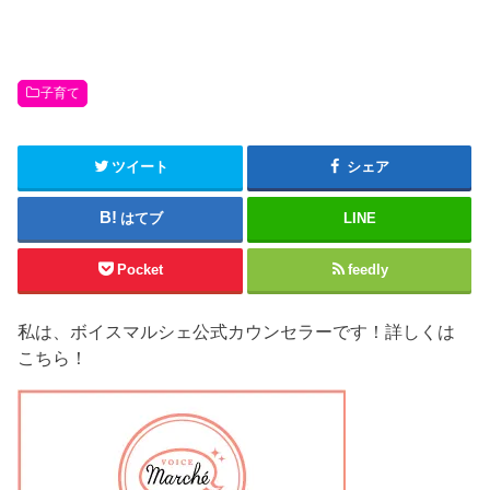
で
(
開
新
き
し
ま
い
す
ウ
)
ィ
ン
子育て
ド
ウ
で
開
き
ま
ツイート
シェア
す
)
はてブ
LINE
Pocket
feedly
私は、ボイスマルシェ公式カウンセラーです！詳しくは
こちら！