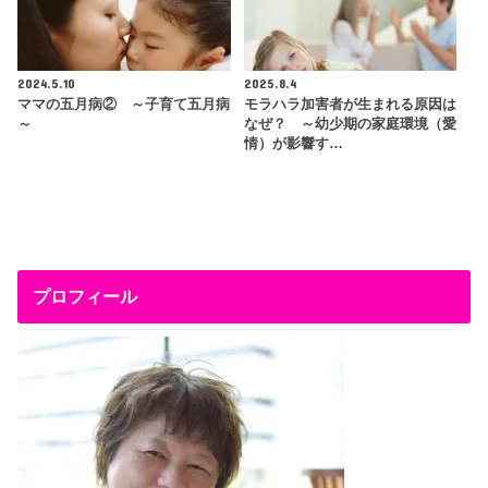
2024.5.10
2025.8.4
ママの五月病② ～子育て五月病
モラハラ加害者が生まれる原因は
～
なぜ？ ～幼少期の家庭環境（愛
情）が影響す…
プロフィール