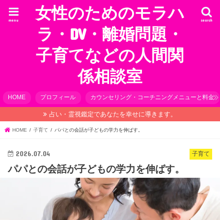
女性のためのモラハ
menu
search
ラ・DV・離婚問題・
子育てなどの人間関
係相談室
HOME
プロフィール
カウンセリング・コーチニングメニューと料金
占い・霊視鑑定であなたを幸せに導きます。
HOME
子育て
パパとの会話が子どもの学力を伸ばす。
2026.07.04
子育て
パパとの会話が子どもの学力を伸ばす。