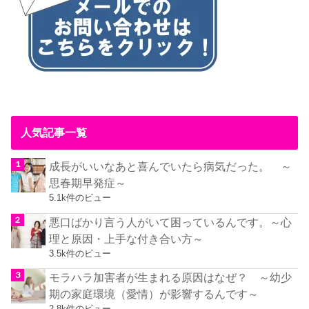
人気記事一覧
成長がいいなあと喜んでいたら病気だった。 ～
思春期早発症～
5.1k件のビュー
悪口ばかり言う人がいて困っているんです。～心
理と原因・上手な付き合い方～
3.5k件のビュー
モラハラ加害者が生まれる原因はなぜ？ ～幼少
期の家庭環境（愛情）が影響するんです～
2.8k件のビュー