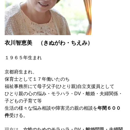
衣川智恵美 （きぬがわ・ちえみ）
１９６５年生まれ
京都府生まれ、
保育士として１７年働いたのち
福祉事務所にて母子父子
(
ひとり親
)
自立支援員として
ひとり親の心の悩み・モラハラ・DV・離婚・夫婦関係・
子どもの子育て等
生活の様々な悩み相談や障害児の親の相談を
年間６００
件
受ける。
現在は、
女性のためのモラハラ・DV・離婚問題・夫婦関