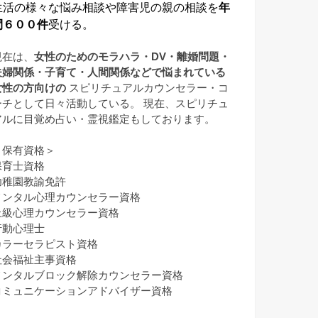
生活の様々な悩み相談や障害児の親の相談を
年
間６００件
受ける。
現在は、
女性のためのモラハラ・DV・離婚問題・
夫婦関係・子育て・人間関係などで悩まれている
女性の方向けの
スピリチュアルカウンセラー・コ
ーチとして日々活動している。 現在、スピリチュ
アルに目覚め占い・霊視鑑定もしております。
＜保有資格＞
保育士資格
幼稚園教諭免許
メンタル心理カウンセラー資格
上級心理カウンセラー資格
行動心理士
カラーセラピスト資格
社会福祉主事資格
メンタルブロック解除カウンセラー資格
コミュニケーションアドバイザー資格