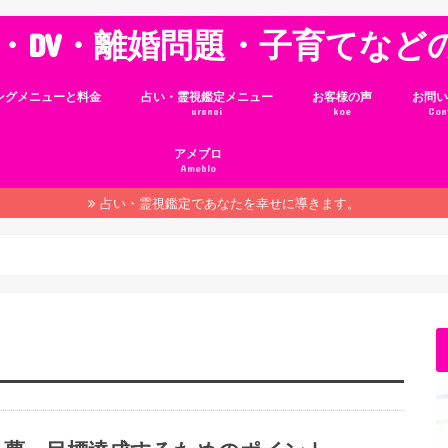
・DV・離婚問題・子育てなど
ングメニューと料金
占い・霊視鑑定メニュー
お客様の声
お問い
uranai
koe
Con
アメブロ
Ameblo
占い・霊視鑑定であなたを幸せに導きます。