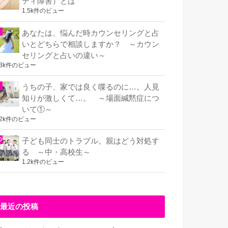
ティ障害）とは
1.5k件のビュー
あなたは、悩んだ時カウンセリングと占
いとどちらで相談しますか？ ～カウン
セリングと占いの違い～
.3k件のビュー
うちの子、家では良く喋るのに…。人見
知りが激しくて…。 ～場面緘黙症につ
いて①～
.2k件のビュー
子ども同士のトラブル。親はどう対処す
る ～中・高校生～
1.2k件のビュー
最近の投稿