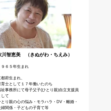
衣川智恵美 （きぬがわ・ちえみ）
１９６５年生まれ
京都府生まれ、
保育士として１７年働いたのち
福祉事務所にて母子父子
(
ひとり親
)
自立支援員
として
ひとり親の心の悩み・モラハラ・DV・離婚・
夫婦関係・子どもの子育て等