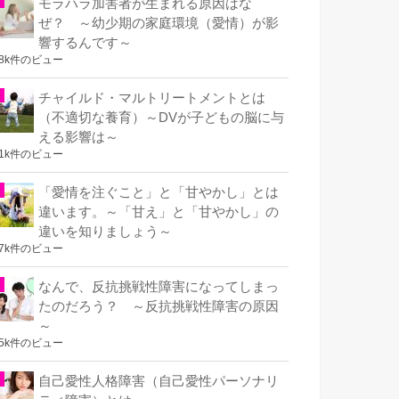
モラハラ加害者が生まれる原因はな
ぜ？ ～幼少期の家庭環境（愛情）が影
響するんです～
.8k件のビュー
チャイルド・マルトリートメントとは
（不適切な養育）～DVが子どもの脳に与
える影響は～
.1k件のビュー
「愛情を注ぐこと」と「甘やかし」とは
違います。～「甘え」と「甘やかし」の
違いを知りましょう～
.7k件のビュー
なんで、反抗挑戦性障害になってしまっ
たのだろう？ ～反抗挑戦性障害の原因
～
.5k件のビュー
自己愛性人格障害（自己愛性パーソナリ