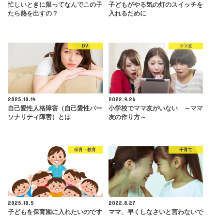
忙しいときに限ってなんでこの子
子どもがやる気の灯のスイッチを
たら熱を出すの？
入れるために
DV
ママ友
2025.10.14
2022.9.26
自己愛性人格障害（自己愛性パー
小学校でママ友がいない ～ママ
ソナリティ障害）とは
友の作り方～
保育・教育
子育て
2025.10.5
2022.8.27
子どもを保育園に入れたいのです
ママ、早くしなさいと言わないで