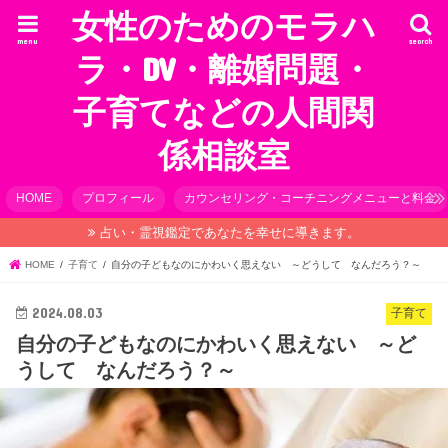
女性のためのモラハ
menu
search
ラ・DV・離婚問題・
子育てなどの人間関
係相談室
HOME
プロフィール
カウンセリング・コーチニングメニューと料金
占い・霊視鑑定であなたを幸せに導きます。
HOME
子育て
自分の子どもなのにかわいく思えない ～どうして なんだろう？～
2024.08.03
子育て
自分の子どもなのにかわいく思えない ～ど
うして なんだろう？～