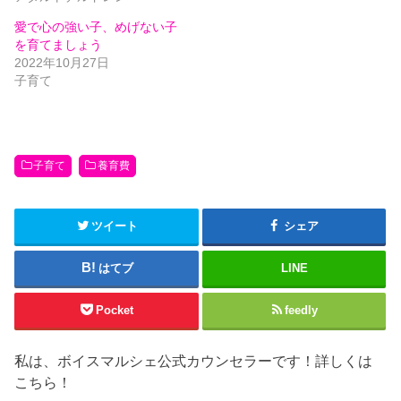
有
ク
(
リ
愛で心の強い子、めげない子
新
ッ
し
ク
を育てましょう
い
し
ウ
て
2022年10月27日
ィ
く
子育て
ン
だ
ド
さ
ウ
い
で
(
開
新
き
し
ま
い
す
ウ
)
ィ
子育て
養育費
ン
ド
ウ
で
開
ツイート
シェア
き
ま
す
)
はてブ
LINE
Pocket
feedly
私は、ボイスマルシェ公式カウンセラーです！詳しくは
こちら！