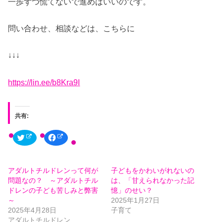
一歩ずつ慌てないで進めばいいのです。
問い合わせ、相談などは、こちらに
↓↓↓
https://lin.ee/b8Kra9I
共有:
ク
F
リ
a
ッ
c
ク
e
し
b
て
o
アダルトチルドレンって何が
子どもをかわいがれないの
T
o
w
k
問題なの？ ～アダルトチル
は、「甘えられなかった記
i
で
t
共
ドレンの子ども苦しみと弊害
憶」のせい？
t
有
～
2025年1月27日
e
す
r
る
2025年4月28日
子育て
で
に
共
は
アダルトチルドレン