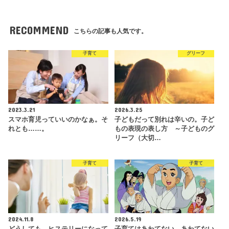
RECOMMEND
こちらの記事も人気です。
子育て
グリーフ
2023.3.21
2026.3.25
スマホ育児っていいのかなぁ。そ
子どもだって別れは辛いの。子ど
れとも……。
もの表現の表し方 ～子どものグ
リーフ（大切…
子育て
子育て
2024.11.8
2026.5.19
どうしても、ヒステリーになって
子育てはあわてない、あわてない