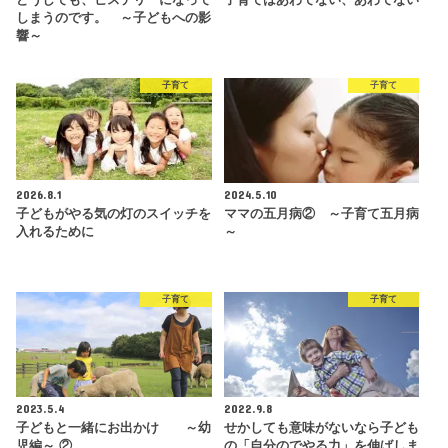
しまうのです。 ～子どもへの影
響～
子育て
子育て
2026.8.1
2024.5.10
子どもがやる気の灯のスイッチを
ママの五月病② ～子育て五月病
入れるために
～
子育て
子育て
2023.5.4
2022.9.8
子どもと一緒にお出かけ ～幼
せかしても意味がないなら子ども
児編～ ②
の「自分のでやる力」を伸ばしま