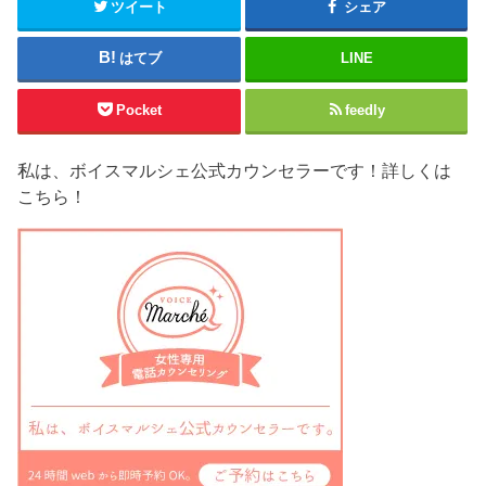
ま
ツイート
シェア
す
)
はてブ
LINE
Pocket
feedly
私は、ボイスマルシェ公式カウンセラーです！詳しくは
こちら！