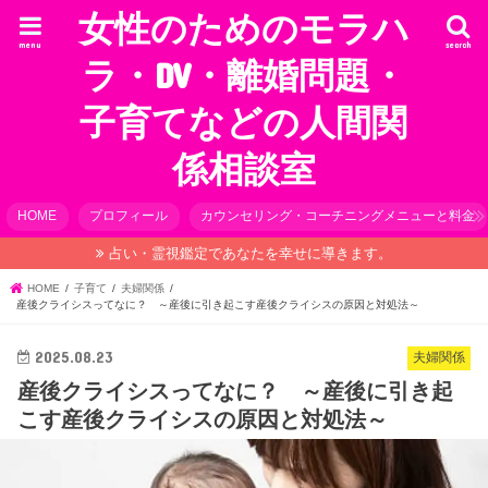
女性のためのモラハ
menu
search
ラ・DV・離婚問題・
子育てなどの人間関
係相談室
HOME
プロフィール
カウンセリング・コーチニングメニューと料金
占い・霊視鑑定であなたを幸せに導きます。
HOME
子育て
夫婦関係
産後クライシスってなに？ ～産後に引き起こす産後クライシスの原因と対処法～
2025.08.23
夫婦関係
産後クライシスってなに？ ～産後に引き起
こす産後クライシスの原因と対処法～