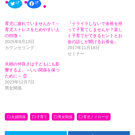
ク
F
リ
a
ッ
c
ク
e
し
b
て
o
育児に疲れていませんか？～
『イライラしないで余裕を持
T
o
w
k
育児ストレスをためやすい人
って子育てしませんか？楽し
i
で
t
共
の特徴～
く子育てができるヒントとお
t
有
2025年8月13日
金の話しが聞けるお茶会』
e
す
r
る
カウンセリング
2017年11月18日
で
に
共
は
セミナー
有
ク
(
リ
夫婦の仲良さは子どもにも影
新
ッ
し
ク
響するよ。～いい関係を保つ
い
し
ウ
て
ために～ ②
ィ
く
2023年12月7日
ン
だ
ド
さ
男女関係
ウ
い
で
(
開
新
き
し
ま
い
す
ウ
)
ィ
ン
夫婦関係
子育て
男女関係
育児ノイローゼ
ド
ウ
で
開
き