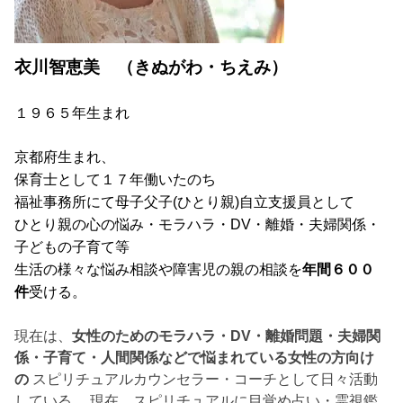
衣川智恵美 （きぬがわ・ちえみ）
１９６５年生まれ
京都府生まれ、
保育士として１７年働いたのち
福祉事務所にて母子父子
(
ひとり親
)
自立支援員として
ひとり親の心の悩み・モラハラ・DV・離婚・夫婦関係・
子どもの子育て等
生活の様々な悩み相談や障害児の親の相談を
年間６００
件
受ける。
現在は、
女性のためのモラハラ・DV・離婚問題・夫婦関
係・子育て・人間関係などで悩まれている女性の方向け
の
スピリチュアルカウンセラー・コーチとして日々活動
している。 現在、スピリチュアルに目覚め占い・霊視鑑