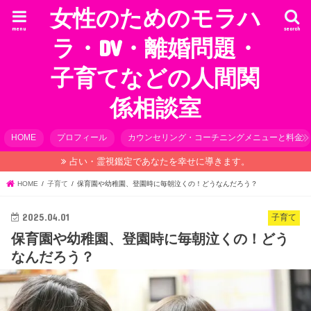
女性のためのモラハ
menu
search
ラ・DV・離婚問題・
子育てなどの人間関
係相談室
HOME
プロフィール
カウンセリング・コーチニングメニューと料金
占い・霊視鑑定であなたを幸せに導きます。
HOME
子育て
保育園や幼稚園、登園時に毎朝泣くの！どうなんだろう？
2025.04.01
子育て
保育園や幼稚園、登園時に毎朝泣くの！どう
なんだろう？