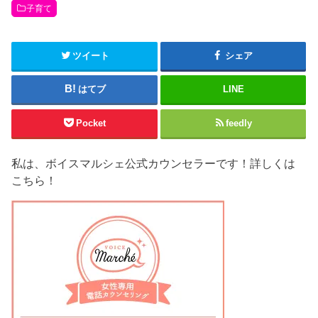
ン
子育て
ド
ウ
で
開
き
ま
ツイート
シェア
す
)
はてブ
LINE
Pocket
feedly
私は、ボイスマルシェ公式カウンセラーです！詳しくは
こちら！