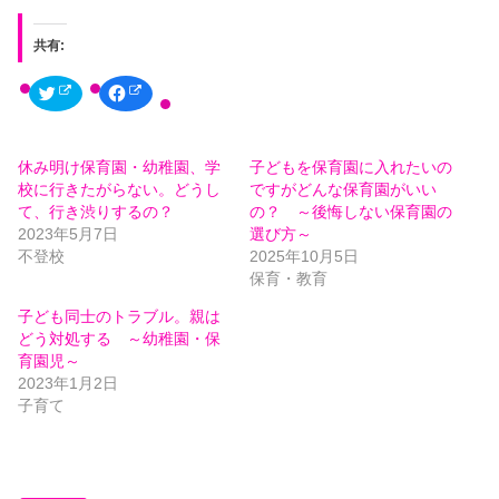
共有:
ク
F
リ
a
ッ
c
ク
e
し
b
て
o
休み明け保育園・幼稚園、学
子どもを保育園に入れたいの
T
o
w
k
校に行きたがらない。どうし
ですがどんな保育園がいい
i
で
t
共
て、行き渋りするの？
の？ ～後悔しない保育園の
t
有
2023年5月7日
選び方～
e
す
r
る
不登校
2025年10月5日
で
に
共
は
保育・教育
有
ク
(
リ
子ども同士のトラブル。親は
新
ッ
し
ク
どう対処する ～幼稚園・保
い
し
ウ
て
育園児～
ィ
く
2023年1月2日
ン
だ
ド
さ
子育て
ウ
い
で
(
開
新
き
し
ま
い
す
ウ
)
ィ