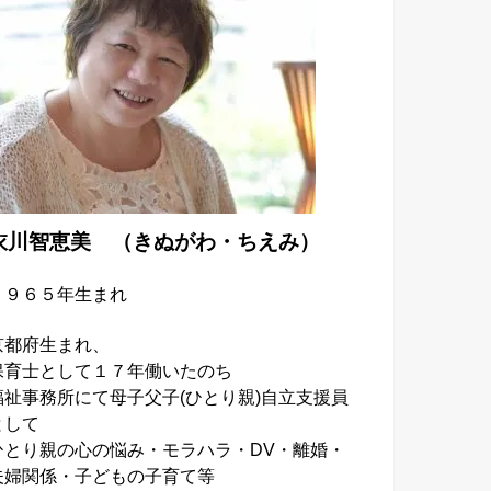
衣川智恵美 （きぬがわ・ちえみ）
１９６５年生まれ
京都府生まれ、
保育士として１７年働いたのち
福祉事務所にて母子父子
(
ひとり親
)
自立支援員
として
ひとり親の心の悩み・モラハラ・DV・離婚・
夫婦関係・子どもの子育て等