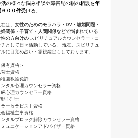
生活の様々な悩み相談や障害児の親の相談を
年
間６００件
受ける。
現在は、
女性のためのモラハラ・DV・離婚問題・
夫婦関係・子育て・人間関係などで悩まれている
女性の方向けの
スピリチュアルカウンセラー・コ
ーチとして日々活動している。 現在、スピリチュ
アルに目覚め占い・霊視鑑定もしております。
＜保有資格＞
保育士資格
幼稚園教諭免許
メンタル心理カウンセラー資格
上級心理カウンセラー資格
行動心理士
カラーセラピスト資格
社会福祉主事資格
メンタルブロック解除カウンセラー資格
コミュニケーションアドバイザー資格