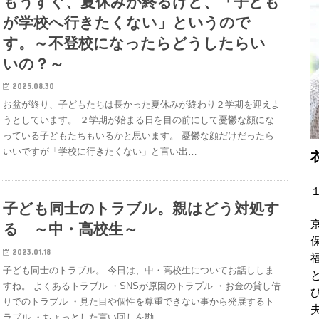
もうすぐ、夏休みが終るけど、「子ども
が学校へ行きたくない」というので
す。～不登校になったらどうしたらい
いの？～
2025.08.30
お盆が終り、子どもたちは長かった夏休みが終わり２学期を迎えよ
うとしています。 ２学期が始まる日を目の前にして憂鬱な顔にな
っている子どもたちもいるかと思います。 憂鬱な顔だけだったら
いいですが「学校に行きたくない」と言い出…
子ども同士のトラブル。親はどう対処す
る ～中・高校生～
2023.01.18
子ども同士のトラブル。 今日は、中・高校生についてお話ししま
すね。 よくあるトラブル ・SNSが原因のトラブル ・お金の貸し借
りでのトラブル ・見た目や個性を尊重できない事から発展するト
ラブル ・ちょっとした言い回しを勘…