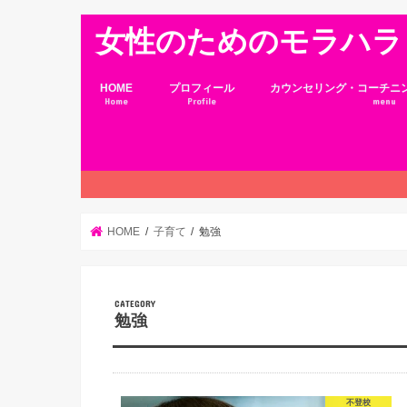
女性のためのモラハラ
HOME
プロフィール
カウンセリング・コーチニ
Home
Profile
menu
HOME
子育て
勉強
勉強
不登校