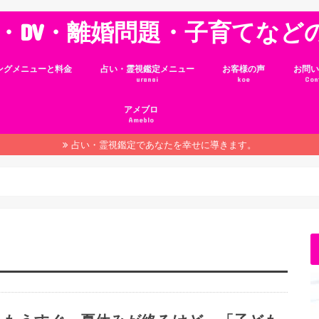
・DV・離婚問題・子育てなど
ングメニューと料金
占い・霊視鑑定メニュー
お客様の声
お問い
uranai
koe
Con
アメブロ
Ameblo
占い・霊視鑑定であなたを幸せに導きます。