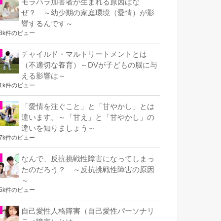
モラハラ加害者が生まれる原因はな
ぜ？ ～幼少期の家庭環境（愛情）が影
響するんです～
.8k件のビュー
チャイルド・マルトリートメントとは
（不適切な養育）～DVが子どもの脳に与
える影響は～
.1k件のビュー
「愛情を注ぐこと」と「甘やかし」とは
違います。～「甘え」と「甘やかし」の
違いを知りましょう～
.7k件のビュー
なんで、反抗挑戦性障害になってしまっ
たのだろう？ ～反抗挑戦性障害の原因
～
.5k件のビュー
自己愛性人格障害（自己愛性パーソナリ