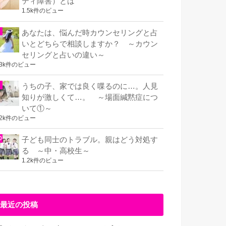
ティ障害）とは
1.5k件のビュー
あなたは、悩んだ時カウンセリングと占
いとどちらで相談しますか？ ～カウン
セリングと占いの違い～
.3k件のビュー
うちの子、家では良く喋るのに…。人見
知りが激しくて…。 ～場面緘黙症につ
いて①～
.2k件のビュー
子ども同士のトラブル。親はどう対処す
る ～中・高校生～
1.2k件のビュー
最近の投稿