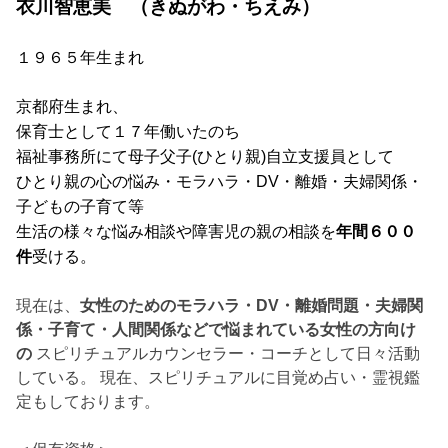
衣川智恵美 （きぬがわ・ちえみ）
１９６５年生まれ
京都府生まれ、
保育士として１７年働いたのち
福祉事務所にて母子父子
(
ひとり親
)
自立支援員として
ひとり親の心の悩み・モラハラ・DV・離婚・夫婦関係・
子どもの子育て等
生活の様々な悩み相談や障害児の親の相談を
年間６００
件
受ける。
現在は、
女性のためのモラハラ・DV・離婚問題・夫婦関
係・子育て・人間関係などで悩まれている女性の方向け
の
スピリチュアルカウンセラー・コーチとして日々活動
している。 現在、スピリチュアルに目覚め占い・霊視鑑
定もしております。