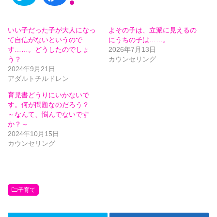
リ
a
ッ
c
ク
e
し
b
て
o
いい子だった子が大人になっ
よその子は、立派に見えるの
T
o
w
k
て自信がないというので
にうちの子は……。
i
で
t
共
す……。どうしたのでしょ
2026年7月13日
t
有
う？
カウンセリング
e
す
r
る
2024年9月21日
で
に
共
は
アダルトチルドレン
有
ク
(
リ
育児書どうりにいかないで
新
ッ
し
ク
す。何が問題なのだろう？
い
し
ウ
て
～なんて、悩んでないです
ィ
く
か？～
ン
だ
ド
さ
2024年10月15日
ウ
い
で
(
カウンセリング
開
新
き
し
ま
い
す
ウ
)
ィ
ン
ド
ウ
子育て
で
開
き
ま