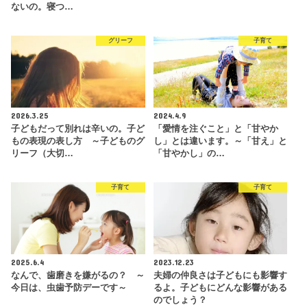
ないの。寝つ…
グリーフ
子育て
2026.3.25
2024.4.9
子どもだって別れは辛いの。子ど
「愛情を注ぐこと」と「甘やか
もの表現の表し方 ～子どものグ
し」とは違います。～「甘え」と
リーフ（大切…
「甘やかし」の…
子育て
子育て
2025.6.4
2023.12.23
なんで、歯磨きを嫌がるの？ ～
夫婦の仲良さは子どもにも影響す
今日は、虫歯予防デーです～
るよ。子どもにどんな影響がある
のでしょう？