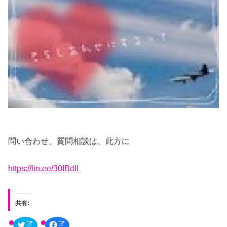
問い合わせ、質問相談は、此方に
https://lin.ee/30IBdII
共有:
ク
F