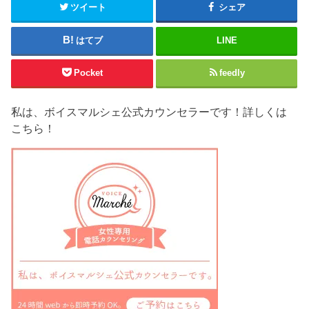
す
ツイート
シェア
)
はてブ
LINE
Pocket
feedly
私は、ボイスマルシェ公式カウンセラーです！詳しくは
こちら！