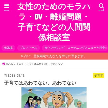
女性のためのモラハ
menu
search
ラ・DV・離婚問題・
子育てなどの人間関
係相談室
HOME
プロフィール
カウンセリング・コーチニングメニューと料金
占い・霊視鑑定であなたを幸せに導きます。
HOME
子育て
子育てはあわてない、あわてない
2026.05.19
子育て
子育てはあわてない、あわてない