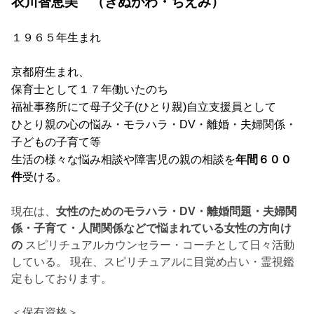
衣川智恵美 （きぬがわ・ちえみ）
１９６５年生まれ
京都府生まれ、
保育士として１７年働いたのち
福祉事務所にて母子父子
(
ひとり親
)
自立支援員として
ひとり親の心の悩み・モラハラ・DV・離婚・夫婦関係・
子どもの子育て等
生活の様々な悩み相談や障害児の親の相談を
年間６００
件
受ける。
現在は、
女性のためのモラハラ・DV・離婚問題・夫婦関
係・子育て・人間関係などで悩まれている女性の方向け
の
スピリチュアルカウンセラー・コーチとして日々活動
している。 現在、スピリチュアルに目覚め占い・霊視鑑
定もしております。
＜保有資格＞