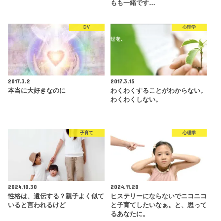
もも一緒です…
DV
心理学
2017.3.2
2017.3.15
本当に大好きなのに
わくわくすることがわからない。
わくわくしない。
子育て
心理学
2024.10.30
2024.11.20
性格は、遺伝する？親子よく似て
ヒステリーにならないでニコニコ
いると言われるけど
と子育てしたいなぁ。と、思って
るあなたに。