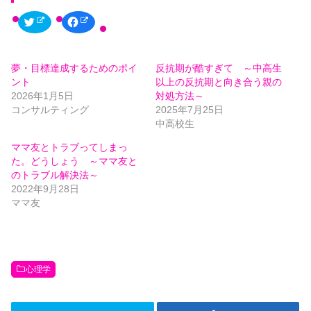
ク
F
リ
a
ッ
c
ク
e
し
b
て
o
夢・目標達成するためのポイ
反抗期が酷すぎて ～中高生
T
o
w
k
ント
以上の反抗期と向き合う親の
i
で
t
共
2026年1月5日
対処方法～
t
有
コンサルティング
2025年7月25日
e
す
r
る
中高校生
で
に
共
は
有
ク
ママ友とトラブってしまっ
(
リ
た。どうしょう ～ママ友と
新
ッ
し
ク
のトラブル解決法～
い
し
ウ
て
2022年9月28日
ィ
く
ママ友
ン
だ
ド
さ
ウ
い
で
(
開
新
き
し
ま
い
す
ウ
)
ィ
心理学
ン
ド
ウ
で