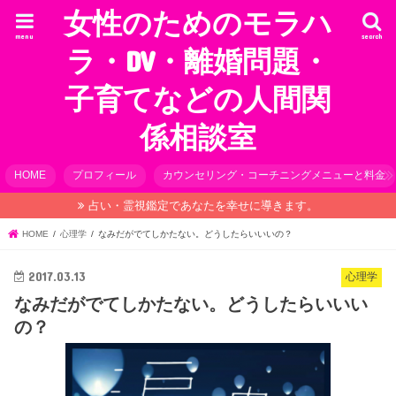
女性のためのモラハ
menu
search
ラ・DV・離婚問題・
子育てなどの人間関
係相談室
HOME
プロフィール
カウンセリング・コーチニングメニューと料金
占い・霊視鑑定であなたを幸せに導きます。
HOME
心理学
なみだがでてしかたない。どうしたらいいいの？
2017.03.13
心理学
なみだがでてしかたない。どうしたらいいい
の？