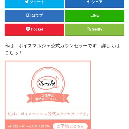
開
ツイート
シェア
き
ま
す
)
はてブ
LINE
Pocket
feedly
私は、ボイスマルシェ公式カウンセラーです！詳しくは
こちら！